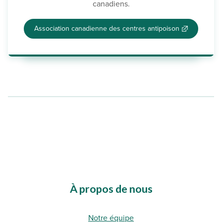
canadiens.
Association canadienne des centres antipoison
External Link
À propos de nous
Notre équipe